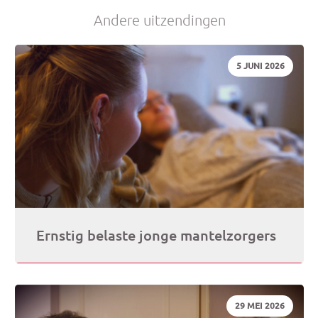
Andere uitzendingen
(op
je
DATUM:
5 JUNI 2026
e-
mai
Ernstig belaste jonge mantelzorgers
DATUM:
29 MEI 2026