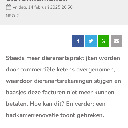
Datum:
vrijdag, 14 februari 2025 20:50
Zender:
NPO 2
Deel
Deel
Deel
Dee
Steeds meer dierenartspraktijken worden
dit
dit
dit
dit
door commerciële ketens overgenomen,
bericht
bericht
bericht
beri
waardoor dierenartsrekeningen stijgen en
op
op
op
op
baasjes deze facturen niet meer kunnen
betalen. Hoe kan dit? En verder: een
Facebook
X
Whatsap
E-
badkamerrenovatie toont gebreken.
mai