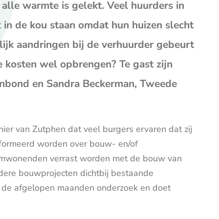
op
op
op
alle warmte is gelekt. Veel huurders in
Facebook
X
E-
k in de kou staan omdat hun huizen slecht
mail
(opent
lijk aandringen bij de verhuurder gebeurt
je
e kosten wel opbrengen? Te gast zijn
e-
mailp
oonbond en Sandra Beckerman, Tweede
er van Zutphen dat veel burgers ervaren dat zij
nformeerd worden over bouw- en/of
omwonenden verrast worden met de bouw van
dere bouwprojecten dichtbij bestaande
de afgelopen maanden onderzoek en doet