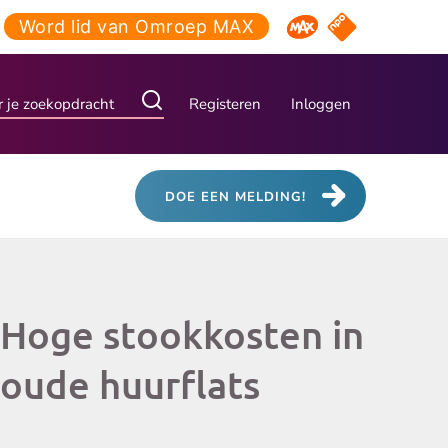
Word lid van Omroep MAX
NPO Start
Omroep MAX
Registeren
Inloggen
DOE EEN MELDING!
Hoge stookkosten in
oude huurflats