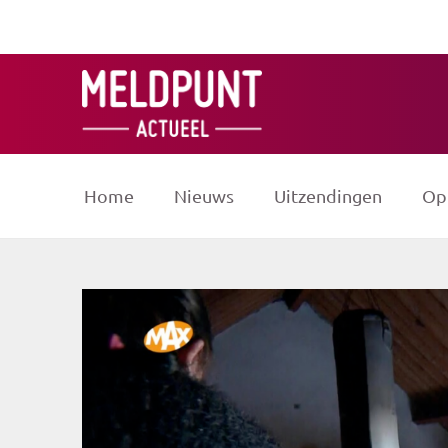
Ga
naar
de
inhoud
Home
Nieuws
Uitzendingen
Op