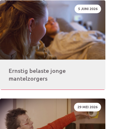
DATUM:
5 JUNI 2026
rogramma)
Ernstig belaste jonge
mantelzorgers
DATUM:
29 MEI 2026