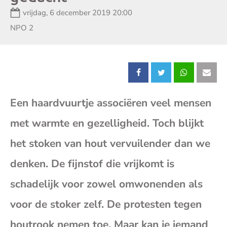
Datum:
vrijdag, 6 december 2019 20:00
Zender:
NPO 2
Deel
Deel
Deel
Dee
Een haardvuurtje associëren veel mensen
dit
dit
dit
dit
met warmte en gezelligheid. Toch blijkt
bericht
bericht
bericht
beri
het stoken van hout vervuilender dan we
op
op
op
op
denken. De fijnstof die vrijkomt is
schadelijk voor zowel omwonenden als
Facebook
X
Whatsap
E-
voor de stoker zelf. De protesten tegen
mai
houtrook nemen toe. Maar kan je iemand