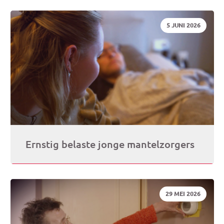
DATUM:
5 JUNI 2026
Ernstig belaste jonge mantelzorgers
DATUM:
29 MEI 2026