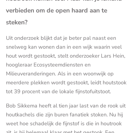
(op
verbieden om de open haard aan te
steken?
je
Uit onderzoek blijkt dat je beter pal naast een
e-
snelweg kan wonen dan in een wijk waarin veel
hout wordt gestookt, stelt onderzoeker Lars Hein,
mai
hoogleraar Ecosysteemdiensten en
Milieuveranderingen. Als in een woonwijk op
meerdere plekken wordt gestookt, leidt houtstook
tot 39 procent van de lokale fijnstofuitstoot.
Bob Sikkema heeft al tien jaar last van de rook uit
houtkachels die zijn buren fanatiek stoken. Nu hij
weet hoe schadelijk de fijnstof is die in houtrook
zit, is hij helemaal klaar met het gestook. Een