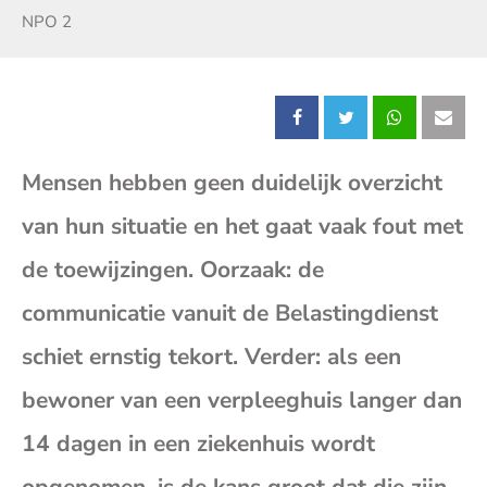
Zender:
NPO 2
Deel
Deel
Deel
Dee
Mensen hebben geen duidelijk overzicht
dit
dit
dit
dit
van hun situatie en het gaat vaak fout met
bericht
bericht
bericht
beri
de toewijzingen. Oorzaak: de
op
op
op
op
communicatie vanuit de Belastingdienst
schiet ernstig tekort. Verder: als een
Facebook
X
Whatsap
E-
bewoner van een verpleeghuis langer dan
mai
14 dagen in een ziekenhuis wordt
(op
opgenomen, is de kans groot dat die zijn