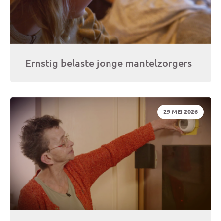
Ernstig belaste jonge mantelzorgers
DATUM:
29 MEI 2026