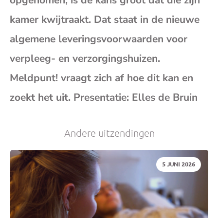
kamer kwijtraakt. Dat staat in de nieuwe
je
algemene leveringsvoorwaarden voor
e-
verpleeg- en verzorgingshuizen.
Meldpunt! vraagt zich af hoe dit kan en
mai
zoekt het uit. Presentatie: Elles de Bruin
Andere uitzendingen
DATUM:
5 JUNI 2026