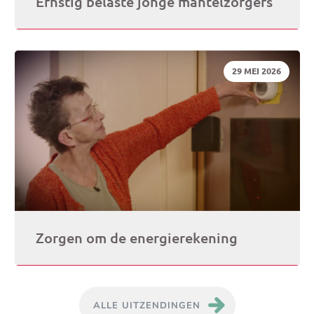
Ernstig belaste jonge mantelzorgers
DATUM:
29 MEI 2026
Zorgen om de energierekening
ALLE UITZENDINGEN