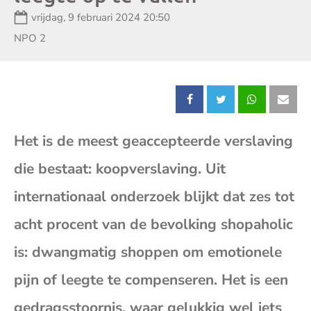
Datum:
vrijdag, 9 februari 2024 20:50
Zender:
NPO 2
Deel
Deel
Deel
Dee
Het is de meest geaccepteerde verslaving
dit
dit
dit
dit
die bestaat: koopverslaving. Uit
bericht
bericht
bericht
beri
internationaal onderzoek blijkt dat zes tot
op
op
op
op
acht procent van de bevolking shopaholic
is: dwangmatig shoppen om emotionele
Facebook
X
Whatsap
E-
pijn of leegte te compenseren. Het is een
mai
gedragsstoornis, waar gelukkig wel iets