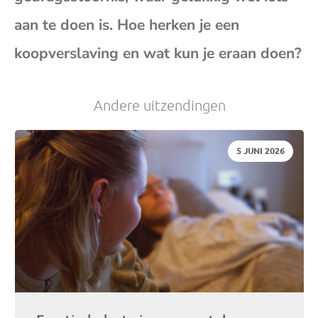
(op
aan te doen is. Hoe herken je een
koopverslaving en wat kun je eraan doen?
je
e-
Andere uitzendingen
mai
DATUM:
5 JUNI 2026