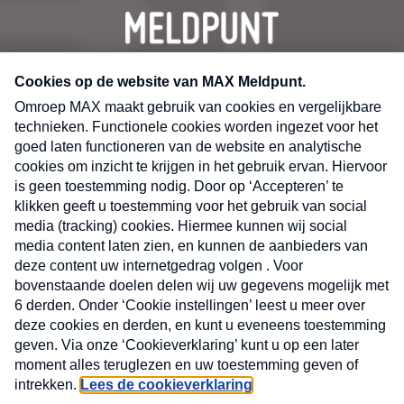
CONTACT
Volg ons op
Nieuwsbrief
X
Neem hier een gratis abonnement op de MAX
Consumenten nieuwsbrief. Elke maandag en
donderdag in uw mailbox.
laring
MAX
Cookieverklaring
Kwetsbaarheid
Cookie