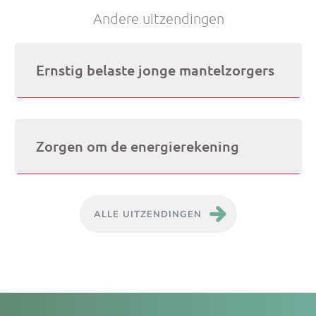
Andere uitzendingen
DATUM:
5 JUNI 2026
Ernstig belaste jonge mantelzorgers
DATUM:
29 MEI 2026
Zorgen om de energierekening
ALLE UITZENDINGEN
Je