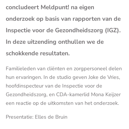
bericht
bericht
bericht
beri
concludeert Meldpunt! na eigen
op
op
op
op
onderzoek op basis van rapporten van de
Inspectie voor de Gezondheidszorg (IGZ).
Facebook
X
Whatsap
E-
In deze uitzending onthullen we de
mai
schokkende resultaten.
(op
Familieleden van cliënten en zorgpersoneel delen
hun ervaringen. In de studio geven Joke de Vries,
je
hoofdinspecteur van de Inspectie voor de
Gezondheidszorg, en CDA-kamerlid Mona Keijzer
e-
een reactie op de uitkomsten van het onderzoek.
mai
Presentatie: Elles de Bruin