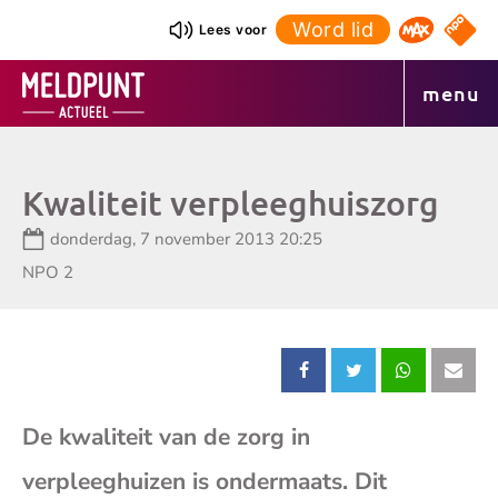
Ga
Word lid
NPO S
Lees voor
Omroep 
naar
de
menu
inhoud
Kwaliteit verpleeghuiszorg
Datum:
donderdag, 7 november 2013 20:25
Zender:
NPO 2
Deel
Deel
Deel
Dee
De kwaliteit van de zorg in
dit
dit
dit
dit
verpleeghuizen is ondermaats. Dit