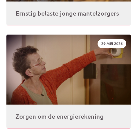
Ernstig belaste jonge mantelzorgers
DATUM:
29 MEI 2026
Zorgen om de energierekening