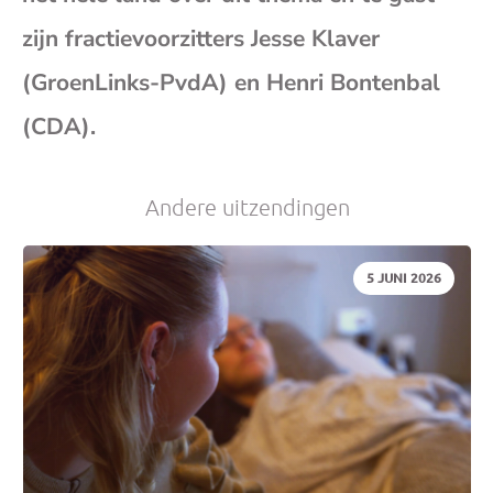
(op
zijn fractievoorzitters Jesse Klaver
(GroenLinks-PvdA) en Henri Bontenbal
je
(CDA).
e-
Andere uitzendingen
mai
DATUM:
5 JUNI 2026