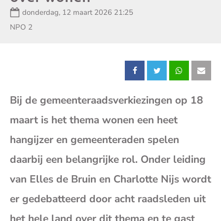
Datum:
donderdag, 12 maart 2026 21:25
Zender:
NPO 2
Deel
Deel
Deel
Dee
Bij de gemeenteraadsverkiezingen op 18
dit
dit
dit
dit
maart is het thema wonen een heet
bericht
bericht
bericht
beri
hangijzer en gemeenteraden spelen
op
op
op
op
daarbij een belangrijke rol. Onder leiding
van Elles de Bruin en Charlotte Nijs wordt
Facebook
X
Whatsap
E-
er gedebatteerd door acht raadsleden uit
mai
het hele land over dit thema en te gast