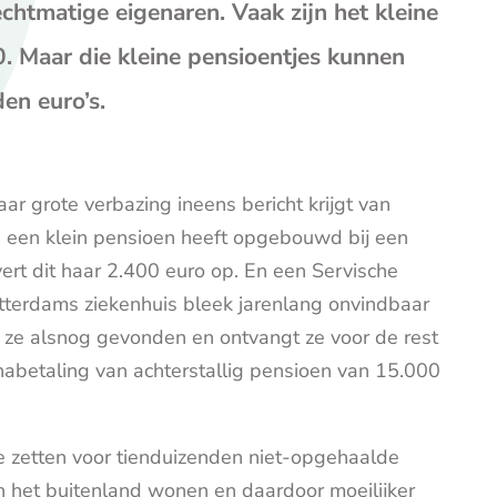
op
op
op
htmatige eigenaren. Vaak zijn het kleine
Facebook
X
E-
. Maar die kleine pensioentjes kunnen
mail
(opent
en euro’s.
je
e-
mailp
ar grote verbazing ineens bericht krijgt van
ze een klein pensioen heeft opgebouwd bij een
evert dit haar 2.400 euro op. En een Servische
tterdams ziekenhuis bleek jarenlang onvindbaar
s ze alsnog gevonden en ontvangt ze voor de rest
abetaling van achterstallig pensioen van 15.000
te zetten voor tienduizenden niet-opgehaalde
 het buitenland wonen en daardoor moeilijker