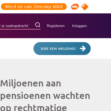
Word lid van Omroep MAX
NPO Start
Omroep MAX
Registeren
Inloggen
DOE EEN MELDING!
Miljoenen aan
pensioenen wachten
op rechtmatige