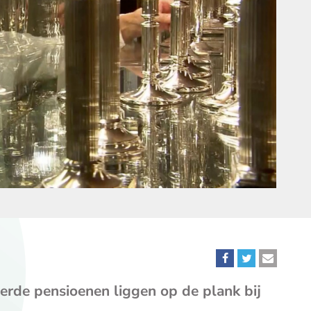
Deel
Deel
Deel
dit
dit
dit
erde pensioenen liggen op de plank bij
bericht
bericht
bericht