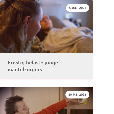
DATUM:
5 JUNI 2026
rogramma)
Ernstig belaste jonge
mantelzorgers
DATUM:
29 MEI 2026