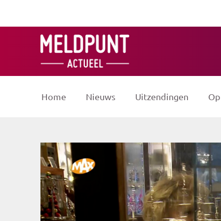
Ga
naar
de
inhoud
Home
Nieuws
Uitzendingen
Op