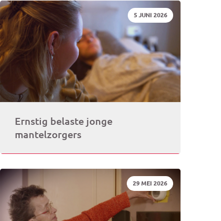
DATUM:
5 JUNI 2026
rogramma)
Ernstig belaste jonge
mantelzorgers
DATUM:
29 MEI 2026