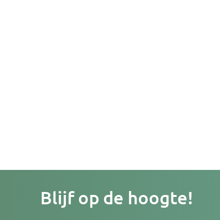
Je
Blijf op de hoogte!
e-
mailad