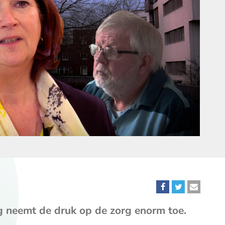
Deel
Deel
Deel
dit
dit
dit
g neemt de druk op de zorg enorm toe.
bericht
bericht
bericht