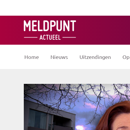
Ga
naar
de
inhoud
Home
Nieuws
Uitzendingen
Op