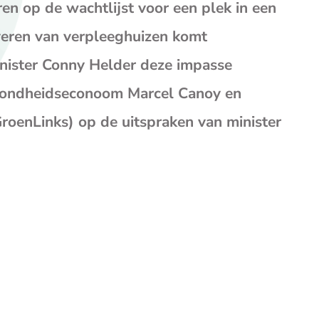
op
op
op
en op de wachtlijst voor een plek in een
Facebook
X
E-
veren van verpleeghuizen komt
mail
(opent
inister Conny Helder deze impasse
je
ezondheidseconoom Marcel Canoy en
e-
mailp
oenLinks) op de uitspraken van minister