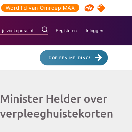
Word lid van Omroep MAX
NPO Start
Omroep MAX
Registeren
Inloggen
DOE EEN MELDING!
Minister Helder over
verpleeghuistekorten