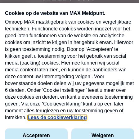
CONTACT
Volg ons op
Nieuwsbrief
X
Neem hier een gratis abonnement op de MAX
Consumenten nieuwsbrief. Elke maandag en
donderdag in uw mailbox.
laring
MAX
Cookieverklaring
Kwetsbaarheid
Cookie
Uw
vakantieman
melden
instellingen
INSCH