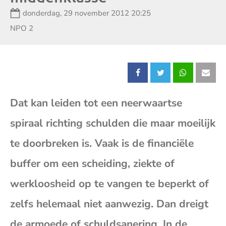
Datum:
donderdag, 29 november 2012 20:25
Zender:
NPO 2
Deel
Deel
Deel
Dee
Dat kan leiden tot een neerwaartse
dit
dit
dit
dit
spiraal richting schulden die maar moeilijk
bericht
bericht
bericht
beri
te doorbreken is. Vaak is de financiële
op
op
op
op
buffer om een scheiding, ziekte of
werkloosheid op te vangen te beperkt of
Facebook
X
Whatsap
E-
zelfs helemaal niet aanwezig. Dan dreigt
mai
de armoede of schuldsanering. In de