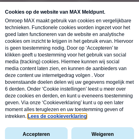
CONTACT
Volg ons op
Nieuwsbrief
X
Neem hier een gratis abonnement op de MAX
Consumenten nieuwsbrief. Elke maandag en
donderdag in uw mailbox.
laring
MAX
Cookieverklaring
Kwetsbaarheid
Cookie
Uw
vakantieman
melden
instellingen
INSCH