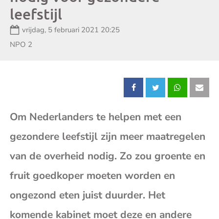
leefstijl
Datum:
vrijdag, 5 februari 2021 20:25
Zender:
NPO 2
Deel
Deel
Deel
Dee
Om Nederlanders te helpen met een
dit
dit
dit
dit
gezondere leefstijl zijn meer maatregelen
bericht
bericht
bericht
beri
van de overheid nodig. Zo zou groente en
op
op
op
op
fruit goedkoper moeten worden en
ongezond eten juist duurder. Het
Facebook
X
Whatsap
E-
komende kabinet moet deze en andere