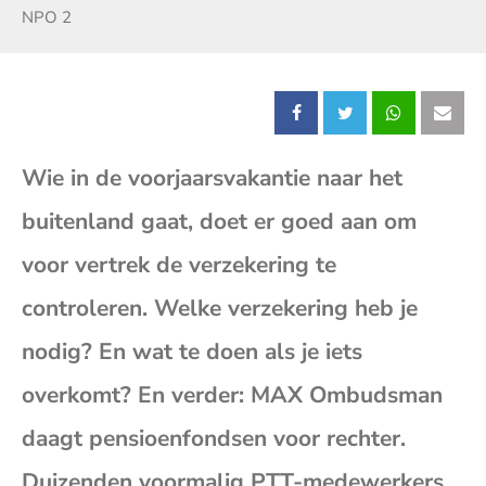
Zender:
NPO 2
Deel
Deel
Deel
Dee
Wie in de voorjaarsvakantie naar het
dit
dit
dit
dit
buitenland gaat, doet er goed aan om
bericht
bericht
bericht
beri
voor vertrek de verzekering te
op
op
op
op
controleren. Welke verzekering heb je
nodig? En wat te doen als je iets
Facebook
X
Whatsap
E-
overkomt? En verder: MAX Ombudsman
mai
daagt pensioenfondsen voor rechter.
(op
Duizenden voormalig PTT-medewerkers