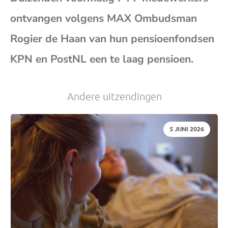
ontvangen volgens MAX Ombudsman
je
Rogier de Haan van hun pensioenfondsen
e-
KPN en PostNL een te laag pensioen.
mai
Andere uitzendingen
DATUM:
5 JUNI 2026