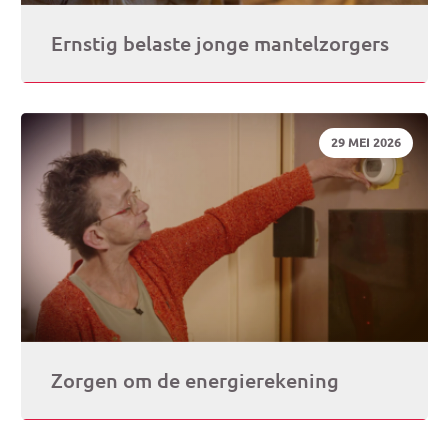
Ernstig belaste jonge mantelzorgers
DATUM:
29 MEI 2026
Zorgen om de energierekening