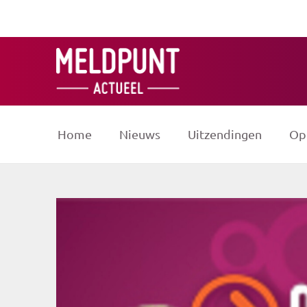
Ga
naar
de
inhoud
Home
Nieuws
Uitzendingen
Op