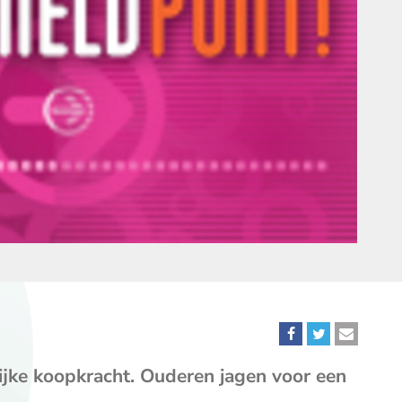
Deel
Deel
Deel
dit
dit
dit
jke koopkracht. Ouderen jagen voor een
bericht
bericht
bericht