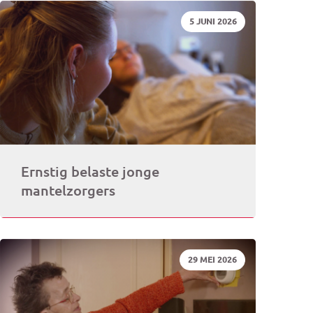
DATUM:
5 JUNI 2026
rogramma)
Ernstig belaste jonge
mantelzorgers
DATUM:
29 MEI 2026