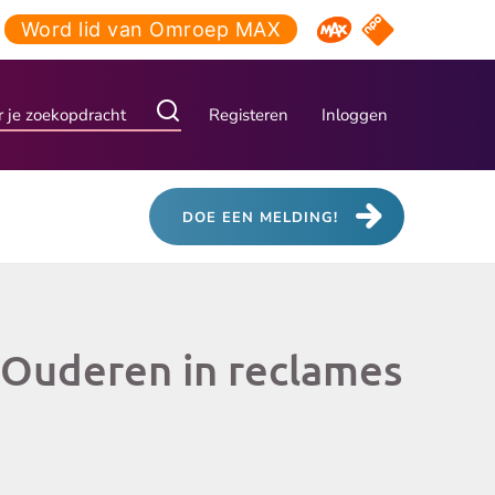
Word lid van Omroep MAX
NPO Start
Omroep MAX
Registeren
Inloggen
DOE EEN MELDING!
Ouderen in reclames