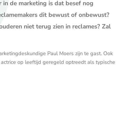
op
op
op
 in de marketing is dat besef nog
Facebook
X
E-
eclamemakers dit bewust of onbewust?
mail
(opent
 ouderen niet terug zien in reclames? Zal
je
e-
mailp
ketingdeskundige Paul Moers zijn te gast. Ook
ctrice op leeftijd geregeld optreedt als typische