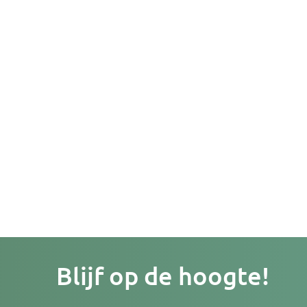
Je
Blijf op de hoogte!
e-
mailad