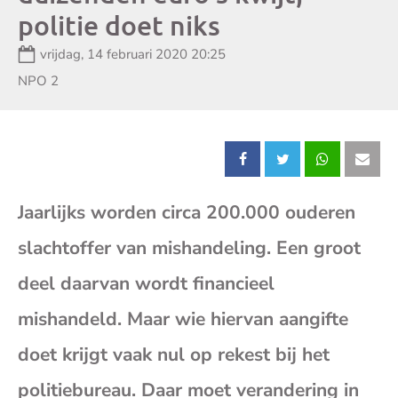
politie doet niks
Datum:
vrijdag, 14 februari 2020 20:25
Zender:
NPO 2
Deel
Deel
Deel
Dee
Jaarlijks worden circa 200.000 ouderen
dit
dit
dit
dit
slachtoffer van mishandeling. Een groot
bericht
bericht
bericht
beri
deel daarvan wordt financieel
op
op
op
op
mishandeld. Maar wie hiervan aangifte
doet krijgt vaak nul op rekest bij het
Facebook
X
Whatsap
E-
politiebureau. Daar moet verandering in