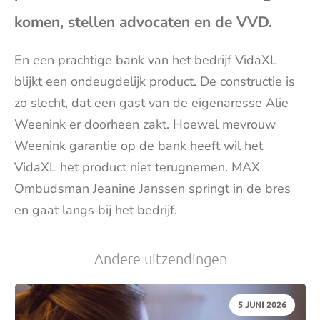
mai
komen, stellen advocaten en de VVD.
(op
En een prachtige bank van het bedrijf VidaXL
blijkt een ondeugdelijk product. De constructie is
je
zo slecht, dat een gast van de eigenaresse Alie
Weenink er doorheen zakt. Hoewel mevrouw
e-
Weenink garantie op de bank heeft wil het
mai
VidaXL het product niet terugnemen. MAX
Ombudsman Jeanine Janssen springt in de bres
en gaat langs bij het bedrijf.
Andere uitzendingen
DATUM:
5 JUNI 2026