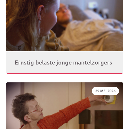
Ernstig belaste jonge mantelzorgers
DATUM:
29 MEI 2026