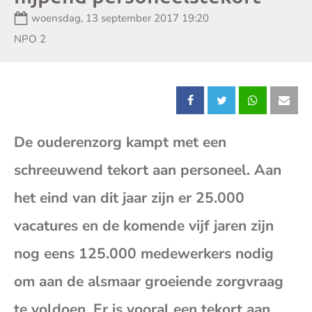
Datum:
woensdag, 13 september 2017 19:20
Zender:
NPO 2
Deel
Deel
Deel
Dee
De ouderenzorg kampt met een
dit
dit
dit
dit
schreeuwend tekort aan personeel. Aan
bericht
bericht
bericht
beri
het eind van dit jaar zijn er 25.000
op
op
op
op
vacatures en de komende vijf jaren zijn
nog eens 125.000 medewerkers nodig
Facebook
X
Whatsap
E-
om aan de alsmaar groeiende zorgvraag
mai
te voldoen. Er is vooral een tekort aan