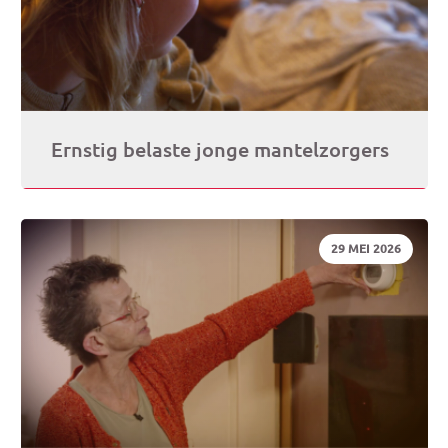
Ernstig belaste jonge mantelzorgers
DATUM:
29 MEI 2026