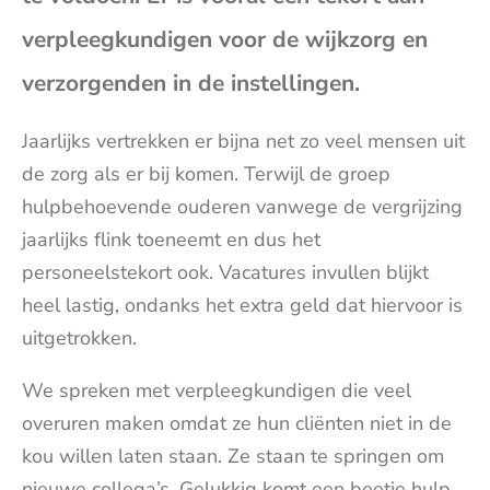
(op
verpleegkundigen voor de wijkzorg en
verzorgenden in de instellingen.
je
Jaarlijks vertrekken er bijna net zo veel mensen uit
e-
de zorg als er bij komen. Terwijl de groep
hulpbehoevende ouderen vanwege de vergrijzing
mai
jaarlijks flink toeneemt en dus het
personeelstekort ook. Vacatures invullen blijkt
heel lastig, ondanks het extra geld dat hiervoor is
uitgetrokken.
We spreken met verpleegkundigen die veel
overuren maken omdat ze hun cliënten niet in de
kou willen laten staan. Ze staan te springen om
nieuwe collega’s. Gelukkig komt een beetje hulp