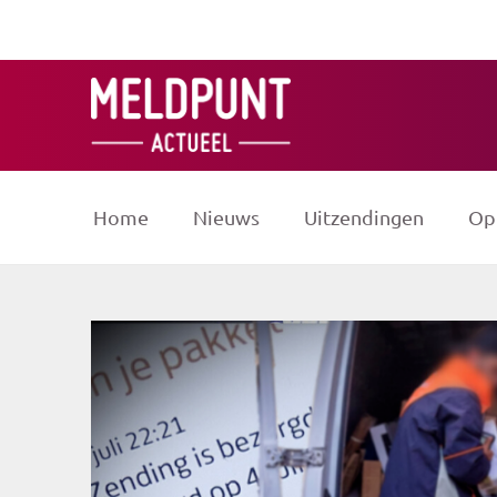
Ga
naar
de
inhoud
Home
Nieuws
Uitzendingen
Op