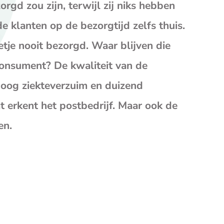
op
op
op
rgd zou zijn, terwijl zij niks hebben
Facebook
X
E-
 klanten op de bezorgtijd zelfs thuis.
mail
(opent
etje nooit bezorgd. Waar blijven die
je
consument? De kwaliteit van de
e-
mailp
hoog ziekteverzuim en duizend
 erkent het postbedrijf. Maar ook de
en.