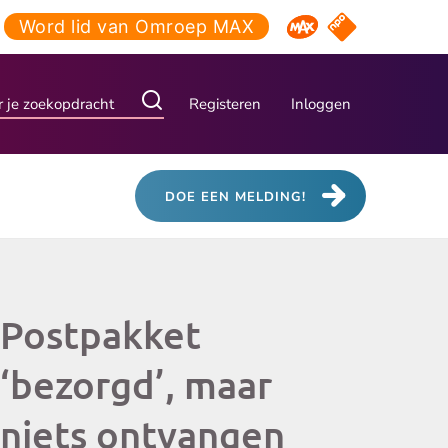
Word lid van Omroep MAX
NPO Start
Omroep MAX
Registeren
Inloggen
DOE EEN MELDING!
Postpakket
‘bezorgd’, maar
niets ontvangen