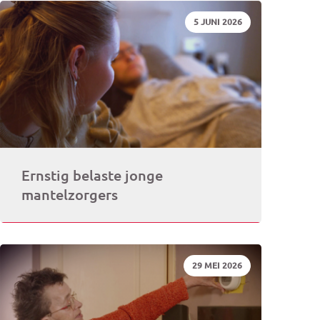
DATUM:
5 JUNI 2026
rogramma)
Ernstig belaste jonge
mantelzorgers
DATUM:
29 MEI 2026