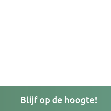
Je
Blijf op de hoogte!
e-
mailad