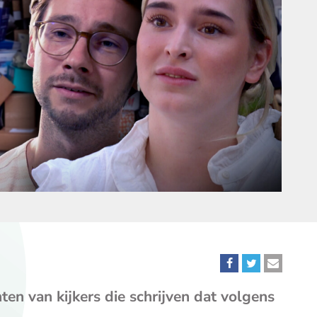
Deel
Deel
Deel
dit
dit
dit
en van kijkers die schrijven dat volgens
bericht
bericht
bericht