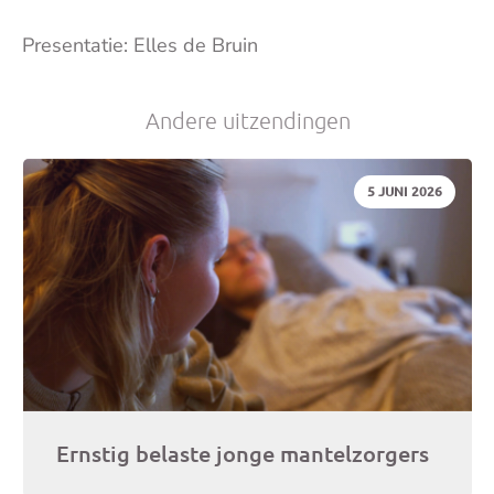
Presentatie: Elles de Bruin
je
e-
Andere uitzendingen
mai
DATUM:
5 JUNI 2026
Ernstig belaste jonge mantelzorgers