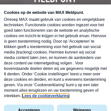
CONTACT
Volg ons op
Nieuwsbrief
X
Neem hier een gratis abonnement op de MAX
Consumenten nieuwsbrief. Elke maandag en
donderdag in uw mailbox.
laring
MAX
Cookieverklaring
Kwetsbaarheid
Cookie
Uw
vakantieman
melden
instellingen
INSCH