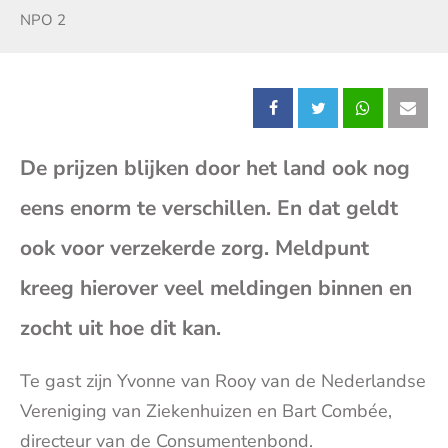
Zender:
NPO 2
Deel
Deel
Deel
Dee
De prijzen blijken door het land ook nog
dit
dit
dit
dit
eens enorm te verschillen. En dat geldt
bericht
bericht
bericht
beri
ook voor verzekerde zorg. Meldpunt
op
op
op
op
kreeg hierover veel meldingen binnen en
zocht uit hoe dit kan.
Facebook
X
Whatsap
E-
Te gast zijn Yvonne van Rooy van de Nederlandse
mai
Vereniging van Ziekenhuizen en Bart Combée,
directeur van de Consumentenbond.
(op