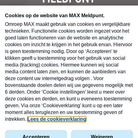
CONTACT
Volg ons op
Nieuwsbrief
X
Neem hier een gratis abonnement op de MAX
Consumenten nieuwsbrief. Elke maandag en
donderdag in uw mailbox.
laring
MAX
Cookieverklaring
Kwetsbaarheid
Cookie
Uw
vakantieman
melden
instellingen
INSCH