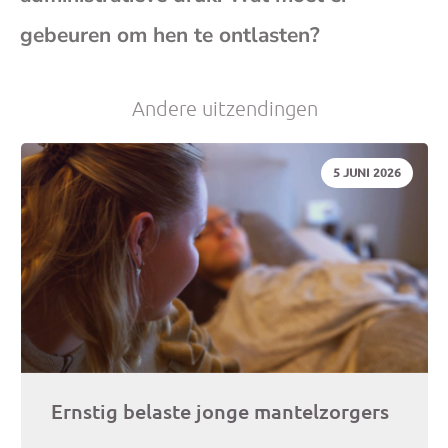
(op
gebeuren om hen te ontlasten?
je
Andere uitzendingen
e-
DATUM:
5 JUNI 2026
mai
Ernstig belaste jonge mantelzorgers