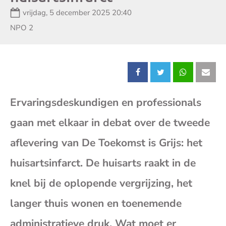
Datum:
vrijdag, 5 december 2025 20:40
Zender:
NPO 2
Deel
Deel
Deel
Dee
Ervaringsdeskundigen en professionals
dit
dit
dit
dit
gaan met elkaar in debat over de tweede
bericht
bericht
bericht
beri
aflevering van De Toekomst is Grijs: het
op
op
op
op
huisartsinfarct. De huisarts raakt in de
knel bij de oplopende vergrijzing, het
Facebook
X
Whatsap
E-
langer thuis wonen en toenemende
mai
administratieve druk. Wat moet er