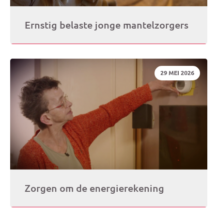
Ernstig belaste jonge mantelzorgers
DATUM:
29 MEI 2026
Zorgen om de energierekening