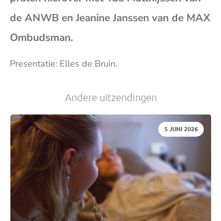
(op
de ANWB en Jeanine Janssen van de MAX
Ombudsman.
je
Presentatie: Elles de Bruin.
e-
Andere uitzendingen
mai
DATUM:
5 JUNI 2026