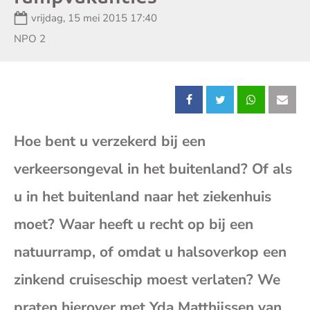
Datum:
vrijdag, 15 mei 2015 17:40
Zender:
NPO 2
Deel
Deel
Deel
Dee
Hoe bent u verzekerd bij een
dit
dit
dit
dit
verkeersongeval in het buitenland? Of als
bericht
bericht
bericht
beri
u in het buitenland naar het ziekenhuis
op
op
op
op
moet? Waar heeft u recht op bij een
natuurramp, of omdat u halsoverkop een
Facebook
X
Whatsap
E-
zinkend cruiseschip moest verlaten? We
mai
praten hierover met Yda Matthijssen van