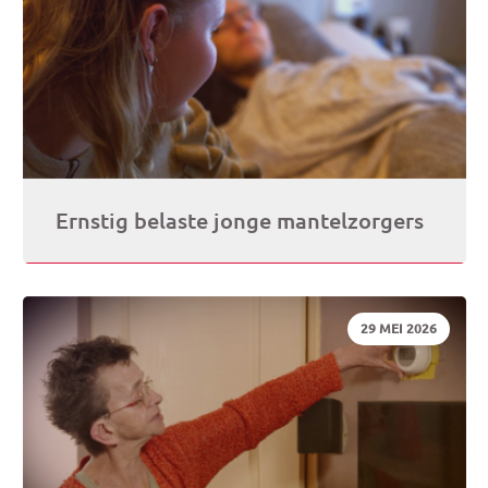
Ernstig belaste jonge mantelzorgers
DATUM:
29 MEI 2026