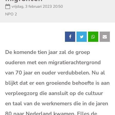
Datum:
vrijdag, 3 februari 2023 20:50
Zender:
NPO 2
Deel
Deel
Deel
Dee
De komende tien jaar zal de groep
dit
dit
dit
dit
ouderen met een migratierachtergrond
bericht
bericht
bericht
beri
van 70 jaar en ouder verdubbelen. Nu al
op
op
op
op
blijkt dat er een groeiende behoefte is aan
verpleegzorg die aansluit op de cultuur
Facebook
X
Whatsap
E-
en taal van de werknemers die in de jaren
mai
80 naar Nederland kwamen. Elles de