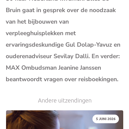
(op
Bruin gaat in gesprek over de noodzaak
van het bijbouwen van
je
verpleeghuisplekken met
e-
ervaringsdeskundige Gul Dolap-Yavuz en
ouderenadviseur Sevilay Dalli. En verder:
mai
MAX Ombudsman Jeanine Janssen
beantwoordt vragen over reisboekingen.
Andere uitzendingen
DATUM:
5 JUNI 2026