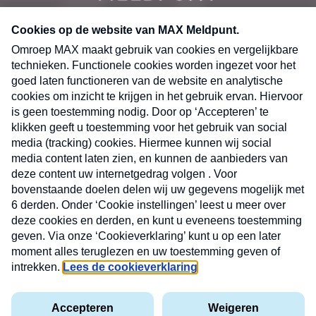
CONTACT
Volg ons op
Nieuwsbrief
X
Neem hier een gratis abonnement op de MAX
Consumenten nieuwsbrief. Elke maandag en
donderdag in uw mailbox.
laring
MAX
Cookieverklaring
Kwetsbaarheid
Cookie
Uw
vakantieman
melden
instellingen
INSCH