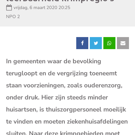
Datum:
vrijdag, 6 maart 2020 20:25
Zender:
NPO 2
Deel
Deel
Deel
Dee
In gemeenten waar de bevolking
dit
dit
dit
dit
terugloopt en de vergrijzing toeneemt
bericht
bericht
bericht
beri
staan voorzieningen, zoals ouderenzorg,
op
op
op
op
onder druk. Hier zijn steeds minder
huisartsen, is thuiszorgpersoneel moeilijk
Facebook
X
Whatsap
E-
te vinden en moeten ziekenhuisafdelingen
mai
sluiten. Naar deze krimpgebieden moet