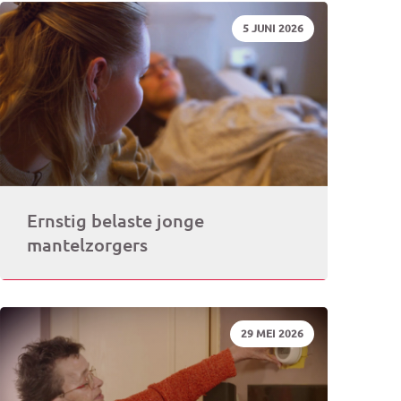
DATUM:
5 JUNI 2026
rogramma)
Ernstig belaste jonge
mantelzorgers
DATUM:
29 MEI 2026