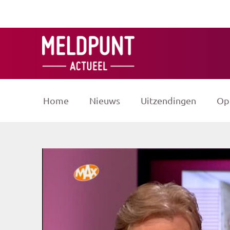
Ga
naar
de
inhoud
Home
Nieuws
Uitzendingen
Op