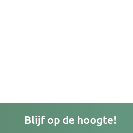
Je
Blijf op de hoogte!
e-
mailad