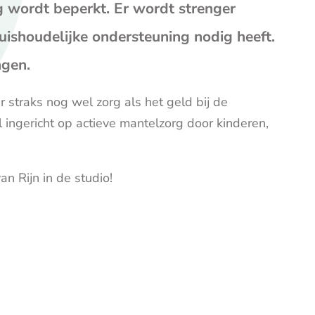
op
op
op
g wordt beperkt. Er wordt strenger
Facebook
X
E-
uishoudelijke ondersteuning nodig heeft.
mail
(opent
ngen.
je
e-
r straks nog wel zorg als het geld bij de
mailp
ingericht op actieve mantelzorg door kinderen,
an Rijn in de studio!