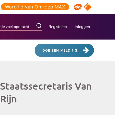
Word lid van Omroep MAX
NPO Start
Omroep MAX
Registeren
Inloggen
DOE EEN MELDING!
Staatssecretaris Van
Rijn