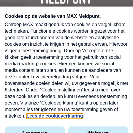
CONTACT
Volg ons op
Nieuwsbrief
X
Neem hier een gratis abonnement op de MAX
Consumenten nieuwsbrief. Elke maandag en
donderdag in uw mailbox.
laring
MAX
Cookieverklaring
Kwetsbaarheid
Cookie
Uw
vakantieman
melden
instellingen