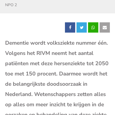
Zender:
NPO 2
Deel
Deel
Deel
Dee
Dementie wordt volksziekte nummer één.
dit
dit
dit
dit
Volgens het RIVM neemt het aantal
bericht
bericht
bericht
beri
patiënten met deze hersenziekte tot 2050
op
op
op
op
toe met 150 procent. Daarmee wordt het
de belangrijkste doodsoorzaak in
Facebook
X
Whatsap
E-
Nederland. Wetenschappers zetten alles
mai
op alles om meer inzicht te krijgen in de
(op
oorzaken en behandeling van deze ziekte.