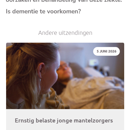
Is dementie te voorkomen?
je
e-
Andere uitzendingen
mai
DATUM:
5 JUNI 2026
Ernstig belaste jonge mantelzorgers