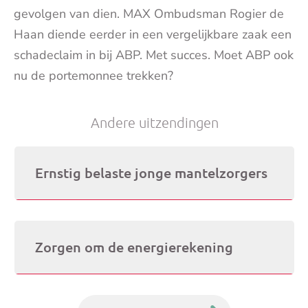
gevolgen van dien. MAX Ombudsman Rogier de
Haan diende eerder in een vergelijkbare zaak een
schadeclaim in bij ABP. Met succes. Moet ABP ook
nu de portemonnee trekken?
Andere uitzendingen
DATUM:
5 JUNI 2026
Ernstig belaste jonge mantelzorgers
DATUM:
29 MEI 2026
Zorgen om de energierekening