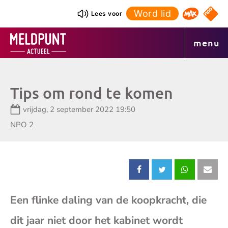
Ga
Word lid
NPO S
Lees voor
Omroep 
naar
de
menu
inhoud
Tips om rond te komen
Datum:
vrijdag, 2 september 2022 19:50
Zender:
NPO 2
Deel
Deel
Deel
Dee
Een flinke daling van de koopkracht, die
dit
dit
dit
dit
dit jaar niet door het kabinet wordt