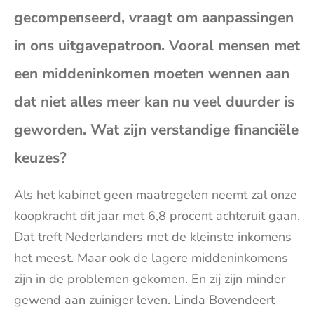
bericht
bericht
bericht
beri
gecompenseerd, vraagt om aanpassingen
op
op
op
op
in ons uitgavepatroon. Vooral mensen met
een middeninkomen moeten wennen aan
Facebook
X
Whatsap
E-
dat niet alles meer kan nu veel duurder is
mai
geworden. Wat zijn verstandige financiële
(op
keuzes?
je
Als het kabinet geen maatregelen neemt zal onze
koopkracht dit jaar met 6,8 procent achteruit gaan.
e-
Dat treft Nederlanders met de kleinste inkomens
het meest. Maar ook de lagere middeninkomens
mai
zijn in de problemen gekomen. En zij zijn minder
gewend aan zuiniger leven. Linda Bovendeert