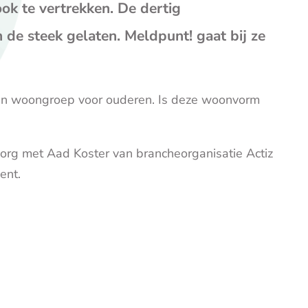
op
op
op
ok te vertrekken. De dertig
Facebook
X
E-
 de steek gelaten. Meldpunt! gaat bij ze
mail
(opent
je
e-
 een woongroep voor ouderen. Is deze woonvorm
mailp
rg met Aad Koster van brancheorganisatie Actiz
ent.