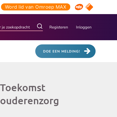
Word lid van Omroep MAX
NPO Start
Omroep MAX
Registeren
Inloggen
DOE EEN MELDING!
Toekomst
ouderenzorg