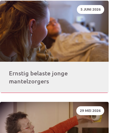
DATUM:
5 JUNI 2026
rogramma)
Ernstig belaste jonge
mantelzorgers
DATUM:
29 MEI 2026