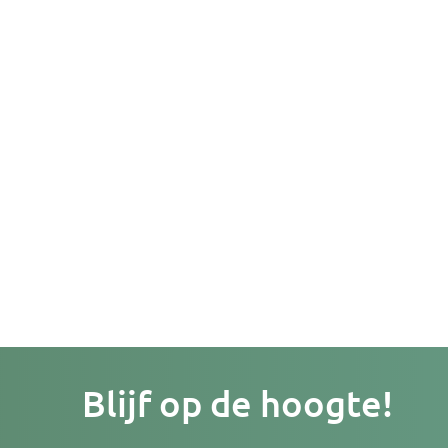
Je
Blijf op de hoogte!
e-
mailad