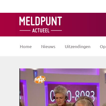
Ga
naar
de
inhoud
Home
Nieuws
Uitzendingen
Op