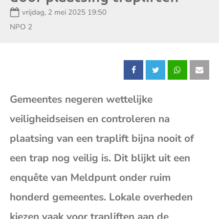
Datum:
vrijdag, 2 mei 2025 19:50
Zender:
NPO 2
Deel
Deel
Deel
Dee
Gemeentes negeren wettelijke
dit
dit
dit
dit
veiligheidseisen en controleren na
bericht
bericht
bericht
beri
plaatsing van een traplift bijna nooit of
op
op
op
op
een trap nog veilig is. Dit blijkt uit een
enquête van Meldpunt onder ruim
Facebook
X
Whatsap
E-
honderd gemeentes. Lokale overheden
mai
kiezen vaak voor trapliften aan de