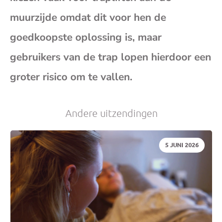
(op
muurzijde omdat dit voor hen de
goedkoopste oplossing is, maar
je
gebruikers van de trap lopen hierdoor een
e-
groter risico om te vallen.
mai
Andere uitzendingen
DATUM:
5 JUNI 2026