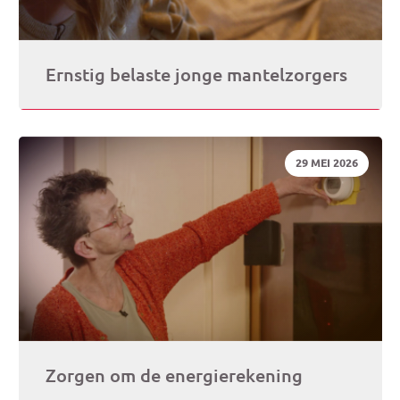
Ernstig belaste jonge mantelzorgers
DATUM:
29 MEI 2026
Zorgen om de energierekening