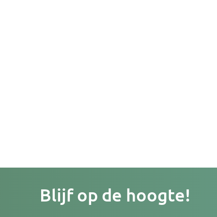
Je
Blijf op de hoogte!
e-
mailad