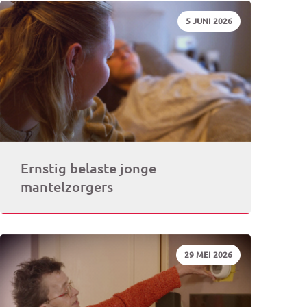
DATUM:
5 JUNI 2026
rogramma)
Ernstig belaste jonge
mantelzorgers
DATUM:
29 MEI 2026