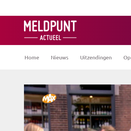
Ga
naar
de
inhoud
Home
Nieuws
Uitzendingen
Op