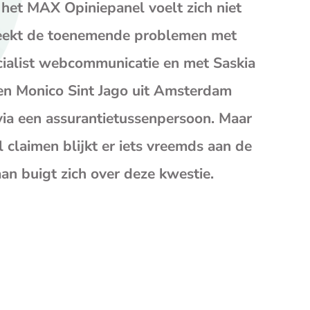
op
op
op
 het MAX Opiniepanel voelt zich niet
Facebook
X
E-
preekt de toenemende problemen met
mail
(opent
cialist webcommunicatie en met Saskia
je
n Monico Sint Jago uit Amsterdam
e-
mailp
via een assurantietussenpersoon. Maar
laimen blijkt er iets vreemds aan de
 buigt zich over deze kwestie.