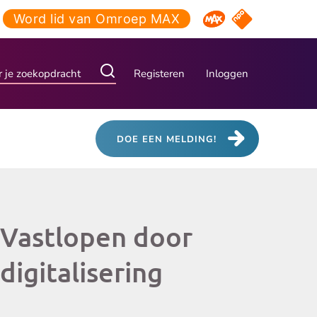
Word lid van Omroep MAX
NPO Start
Omroep MAX
Registeren
Inloggen
DOE EEN MELDING!
Vastlopen door
digitalisering