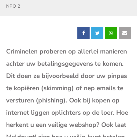
Zender:
NPO 2
Deel
Deel
Deel
Dee
Criminelen proberen op allerlei manieren
dit
dit
dit
dit
achter uw betalingsgegevens te komen.
bericht
bericht
bericht
beri
Dit doen ze bijvoorbeeld door uw pinpas
op
op
op
op
te kopiëren (skimming) of nep emails te
versturen (phishing). Ook bij kopen op
Facebook
X
Whatsap
E-
internet liggen oplichters op de loer. Hoe
mai
herkent u een veilige webshop? Ook laat
(op
Meldpunt! zien hoe u veilig kunt betalen.