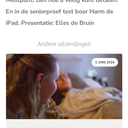
En in de seniorproef test boer Harm de
je
iPad. Presentatie: Elles de Bruin
e-
Andere uitzendingen
mai
DATUM:
5 JUNI 2026