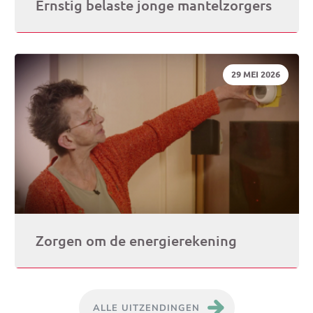
Ernstig belaste jonge mantelzorgers
DATUM:
29 MEI 2026
Zorgen om de energierekening
ALLE UITZENDINGEN