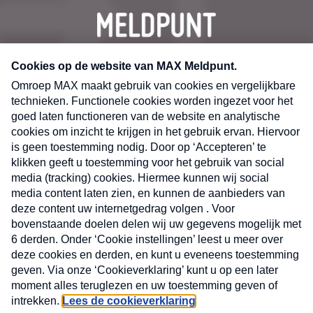
CONTACT
Volg ons op
Nieuwsbrief
X
Neem hier een gratis abonnement op de MAX
Consumenten nieuwsbrief. Elke maandag en
donderdag in uw mailbox.
laring
MAX
Cookieverklaring
Kwetsbaarheid
Cookie