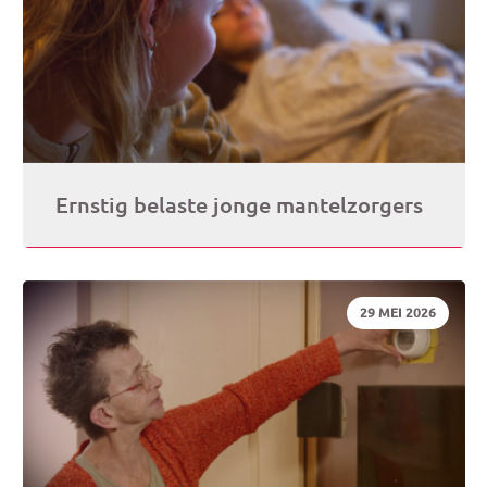
Ernstig belaste jonge mantelzorgers
DATUM:
29 MEI 2026