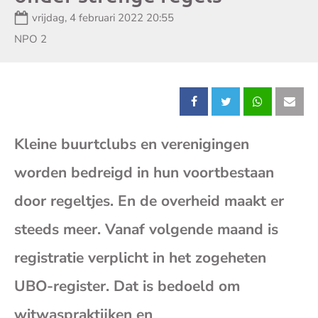
Datum:
vrijdag, 4 februari 2022 20:55
Zender:
NPO 2
Deel
Deel
Deel
Dee
Kleine buurtclubs en verenigingen
dit
dit
dit
dit
worden bedreigd in hun voortbestaan
bericht
bericht
bericht
beri
door regeltjes. En de overheid maakt er
op
op
op
op
steeds meer. Vanaf volgende maand is
registratie verplicht in het zogeheten
Facebook
X
Whatsap
E-
UBO-register. Dat is bedoeld om
mai
witwaspraktijken en