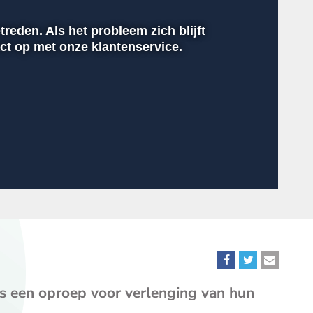
reden. Als het probleem zich blijft
t op met onze klantenservice.
00:00
INSTELLINGEN
VOLLEDIG
Deel
Deel
Deel
dit
dit
dit
rs een oproep voor verlenging van hun
bericht
bericht
bericht