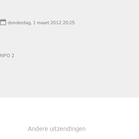
Datum:
donderdag, 1 maart 2012 20:25
Zender:
NPO 2
 SCHERM
Andere uitzendingen