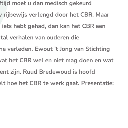
op
op
op
eftijd moet u dan medisch gekeurd
Facebook
X
E-
 rijbewijs verlengd door het CBR. Maar
mail
(opent
en iets hebt gehad, dan kan het CBR een
je
tal verhalen van ouderen die
e-
mailp
 verleden. Ewout ’t Jong van Stichting
wat het CBR wel en niet mag doen en wat
ent zijn. Ruud Bredewoud is hoofd
lt hoe het CBR te werk gaat. Presentatie: