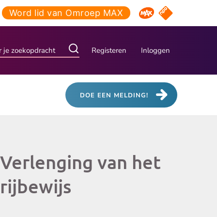
Word lid van Omroep MAX
NPO Start
Omroep MAX
Registeren
Inloggen
DOE EEN MELDING!
Verlenging van het
rijbewijs