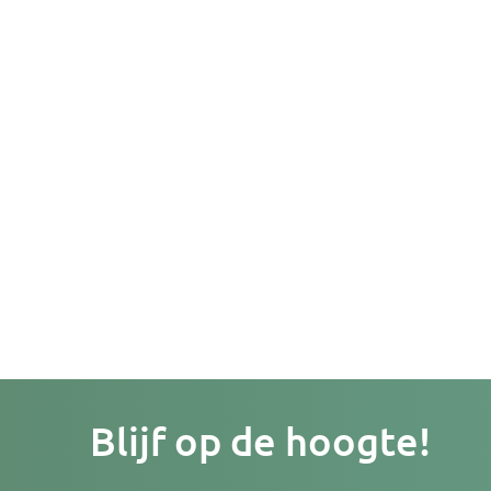
Je
Blijf op de hoogte!
e-
mailad