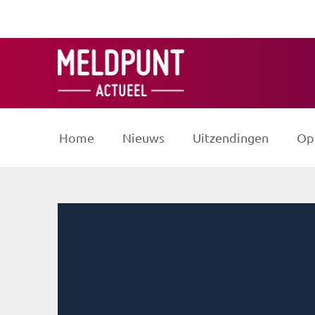
Ga
naar
de
inhoud
Home
Nieuws
Uitzendingen
Op