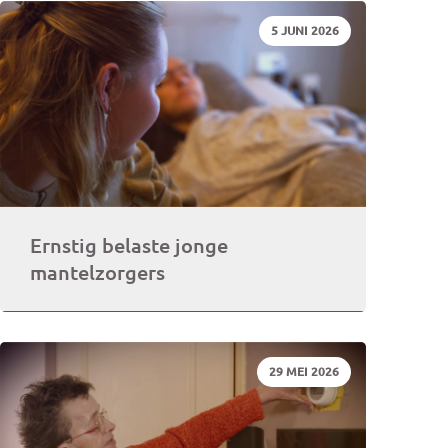
DATUM:
5 JUNI 2026
rogramma)
Ernstig belaste jonge
mantelzorgers
DATUM:
29 MEI 2026