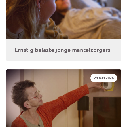
Ernstig belaste jonge mantelzorgers
DATUM:
29 MEI 2026