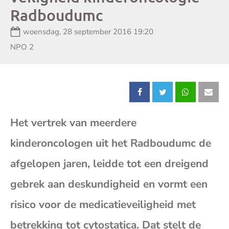
Radboudumc
Datum:
woensdag, 28 september 2016 19:20
Zender:
NPO 2
Deel
Deel
Deel
Dee
Het vertrek van meerdere
dit
dit
dit
dit
kinderoncologen uit het Radboudumc de
bericht
bericht
bericht
beri
afgelopen jaren, leidde tot een dreigend
op
op
op
op
gebrek aan deskundigheid en vormt een
risico voor de medicatieveiligheid met
Facebook
X
Whatsap
E-
betrekking tot cytostatica. Dat stelt de