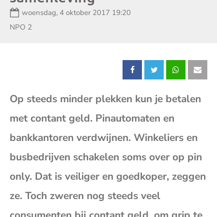
Datum:
woensdag, 4 oktober 2017 19:20
Zender:
NPO 2
Deel
Deel
Deel
Dee
Op steeds minder plekken kun je betalen
dit
dit
dit
dit
met contant geld. Pinautomaten en
bericht
bericht
bericht
beri
bankkantoren verdwijnen. Winkeliers en
op
op
op
op
busbedrijven schakelen soms over op pin
only. Dat is veiliger en goedkoper, zeggen
Facebook
X
Whatsap
E-
ze. Toch zweren nog steeds veel
mai
consumenten bij contant geld, om grip te