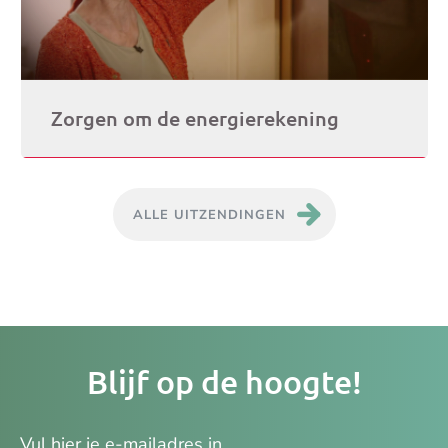
Zorgen om de energierekening
ALLE UITZENDINGEN
Je
Blijf op de hoogte!
e-
ma