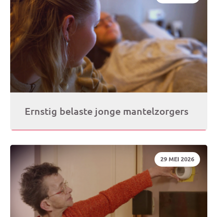
Ernstig belaste jonge mantelzorgers
DATUM:
29 MEI 2026