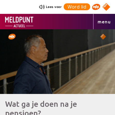
Ga
Word lid
NPO S
Lees voor
Omroep 
naar
de
menu
inhoud
Wat ga je doen na je
pensioen?