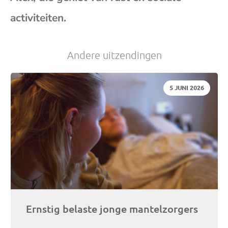
(op
activiteiten.
je
Andere uitzendingen
e-
DATUM:
5 JUNI 2026
mai
Ernstig belaste jonge mantelzorgers