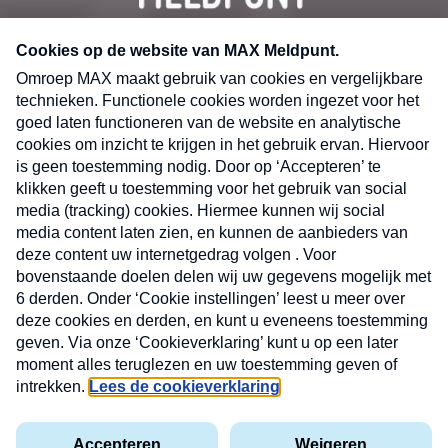
CONTACT
Volg ons op
Nieuwsbrief
X
Neem hier een gratis abonnement op de MAX
Consumenten nieuwsbrief. Elke maandag en
donderdag in uw mailbox.
laring
MAX
Cookieverklaring
Kwetsbaarheid
Cookie
Uw
vakantieman
melden
instellingen
INSCH