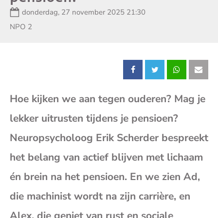
Datum:
donderdag, 27 november 2025 21:30
Zender:
NPO 2
Deel
Deel
Deel
Dee
Hoe kijken we aan tegen ouderen? Mag je
dit
dit
dit
dit
lekker uitrusten tijdens je pensioen?
bericht
bericht
bericht
beri
Neuropsycholoog Erik Scherder bespreekt
op
op
op
op
het belang van actief blijven met lichaam
én brein na het pensioen. En we zien Ad,
Facebook
X
Whatsap
E-
die machinist wordt na zijn carrière, en
mai
Alex, die geniet van rust en sociale