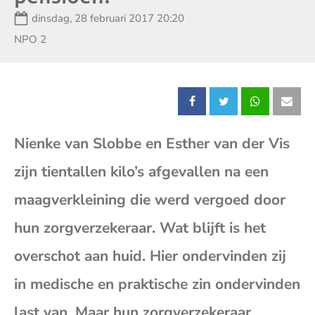
Datum:
dinsdag, 28 februari 2017 20:20
Zender:
NPO 2
Deel
Deel
Deel
Dee
Nienke van Slobbe en Esther van der Vis
dit
dit
dit
dit
zijn tientallen kilo’s afgevallen na een
bericht
bericht
bericht
beri
maagverkleining die werd vergoed door
op
op
op
op
hun zorgverzekeraar. Wat blijft is het
overschot aan huid. Hier ondervinden zij
Facebook
X
Whatsap
E-
in medische en praktische zin ondervinden
mai
last van. Maar hun zorgverzekeraar