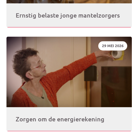
Ernstig belaste jonge mantelzorgers
DATUM:
29 MEI 2026
Zorgen om de energierekening