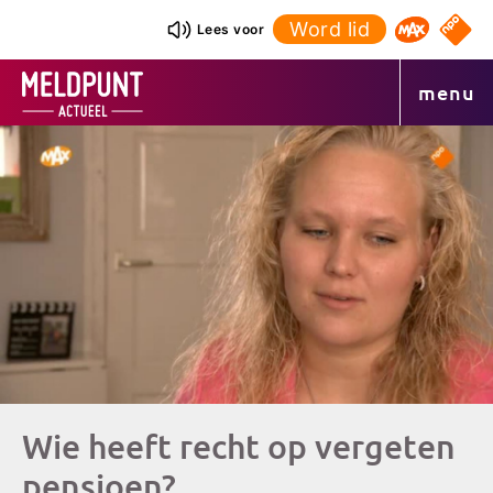
Ga
Word lid
NPO S
Lees voor
Omroep 
naar
de
menu
inhoud
Wie heeft recht op vergeten
pensioen?