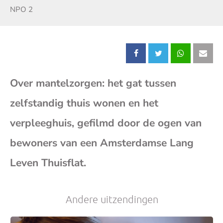
Zender:
NPO 2
Deel
Deel
Deel
Dee
Over mantelzorgen: het gat tussen
dit
dit
dit
dit
zelfstandig thuis wonen en het
bericht
bericht
bericht
beri
verpleeghuis, gefilmd door de ogen van
op
op
op
op
bewoners van een Amsterdamse Lang
Leven Thuisflat.
Facebook
X
Whatsap
E-
mai
Andere uitzendingen
(op