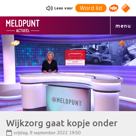
Ga
Word lid
NPO S
Lees voor
Omroep 
naar
de
menu
inhoud
Wijkzorg gaat kopje onder
Datum:
vrijdag, 9 september 2022 19:50