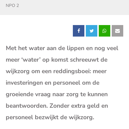
Zender:
NPO 2
Deel
Deel
Deel
Dee
Met het water aan de lippen en nog veel
dit
dit
dit
dit
meer ‘water’ op komst schreeuwt de
bericht
bericht
bericht
beri
wijkzorg om een reddingsboei: meer
op
op
op
op
investeringen en personeel om de
groeiende vraag naar zorg te kunnen
Facebook
X
Whatsap
E-
beantwoorden. Zonder extra geld en
mai
personeel bezwijkt de wijkzorg.
(op