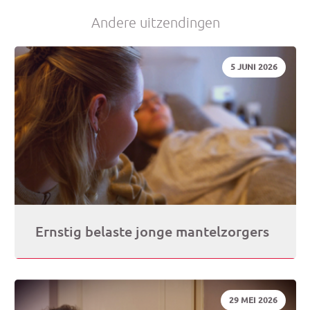
Andere uitzendingen
je
DATUM:
5 JUNI 2026
e-
mai
Ernstig belaste jonge mantelzorgers
DATUM:
29 MEI 2026