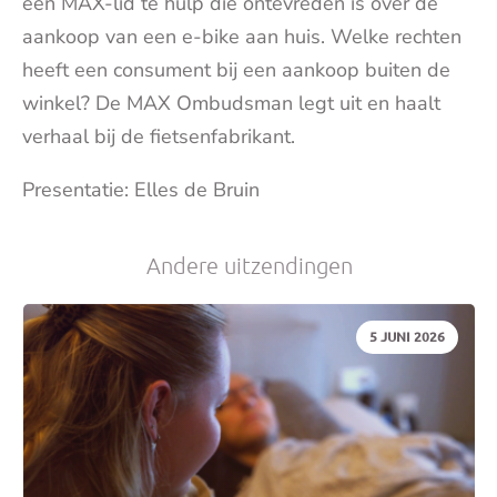
een MAX-lid te hulp die ontevreden is over de
aankoop van een e-bike aan huis. Welke rechten
je
heeft een consument bij een aankoop buiten de
winkel? De MAX Ombudsman legt uit en haalt
e-
verhaal bij de fietsenfabrikant.
mai
Presentatie: Elles de Bruin
Andere uitzendingen
DATUM:
5 JUNI 2026