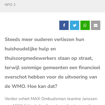
Zender:
NPO 2
Deel
Deel
Deel
Dee
Steeds meer ouderen verliezen hun
dit
dit
dit
dit
huishoudelijke hulp en
bericht
bericht
bericht
beri
thuiszorgmedewerkers staan op straat,
op
op
op
op
terwijl sommige gemeenten een financieel
overschot hebben voor de uitvoering van
Facebook
X
Whatsap
E-
de WMO. Hoe kan dat?
mai
Verder schiet MAX Ombudsman Jeanine Janssen
(op