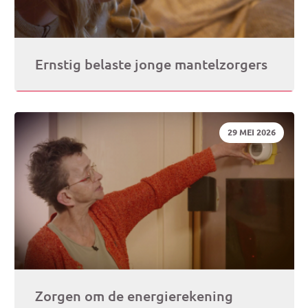
Ernstig belaste jonge mantelzorgers
DATUM:
29 MEI 2026
Zorgen om de energierekening