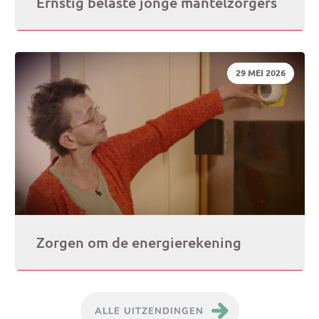
Ernstig belaste jonge mantelzorgers
DATUM:
29 MEI 2026
Zorgen om de energierekening
ALLE UITZENDINGEN