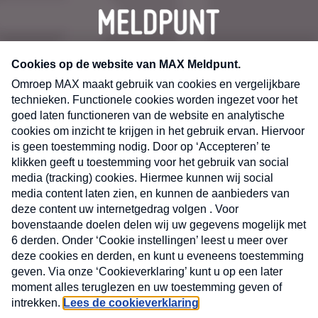
CONTACT
Volg ons op
Nieuwsbrief
X
Neem hier een gratis abonnement op de MAX
Consumenten nieuwsbrief. Elke maandag en
donderdag in uw mailbox.
laring
MAX
Cookieverklaring
Kwetsbaarheid
Cookie