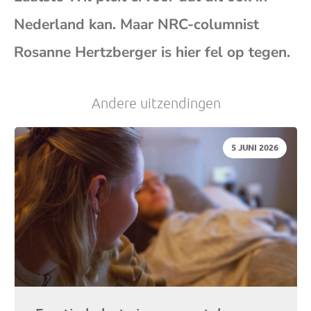
(op
Nederland kan. Maar NRC-columnist
Rosanne Hertzberger is hier fel op tegen.
je
e-
Andere uitzendingen
mai
DATUM:
5 JUNI 2026