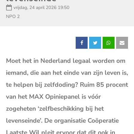
Datum:
vrijdag, 24 april 2026 19:50
Zender:
NPO 2
Deel
Deel
Deel
Dee
Moet het in Nederland legaal worden om
dit
dit
dit
dit
iemand, die aan het einde van zijn leven is,
bericht
bericht
bericht
beri
te helpen bij zelfdoding? Ruim 85 procent
op
op
op
op
van het MAX Opiniepanel is vóór
zogeheten ‘zelfbeschikking bij het
Facebook
X
Whatsap
E-
levenseinde’. De organisatie Coöperatie
mai
Laatste Wil pleit ervoor dat dit ook in