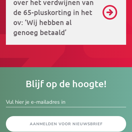
over het verdwijnen van
de 65-pluskorting in het
ov: ‘Wij hebben al
genoeg betaald’
Je
Blijf op de hoogte!
e-
ma
AANMELDEN VOOR NIEUWSBRIEF