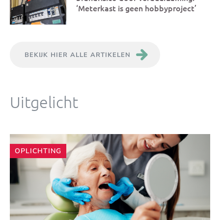
‘Meterkast is geen hobbyproject’
BEKIJK HIER ALLE ARTIKELEN
Uitgelicht
Andere
OPLICHTING
artikelen