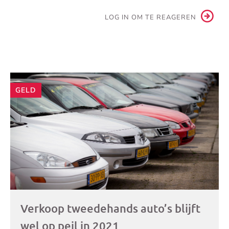
LOG IN OM TE REAGEREN
Andere
GELD
artikelen
Verkoop tweedehands auto’s blijft
wel op peil in 2021