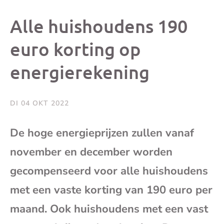
dit
dit
dit
dit
Alle huishoudens 190
bericht
bericht
bericht
beri
euro korting op
energierekening
op
op
op
via
Facebook
X
Whatsap
e-
DI 04 OKT 2022
mai
De hoge energieprijzen zullen vanaf
november en december worden
(op
gecompenseerd voor alle huishoudens
je
met een vaste korting van 190 euro per
e-
maand. Ook huishoudens met een vast