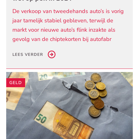
De verkoop van tweedehands auto’s is vorig
jaar tamelijk stabiel gebleven, terwijl de
markt voor nieuwe auto’s flink inzakte als
gevolg van de chiptekorten bij autofabr
LEES VERDER
GELD