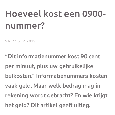
dit
dit
dit
dit
Hoeveel kost een 0900-
bericht
bericht
bericht
beri
nummer?‌
op
op
op
via
VR 27 SEP 2019
Facebook
X
Whatsap
e-
“Dit informatienummer kost 90 cent
mai
per minuut, plus uw gebruikelijke
belkosten.” Informatienummers kosten
(op
vaak geld. Maar welk bedrag mag in
je
rekening wordt gebracht?‌ En wie krijgt
het geld?‌‌ Dit artikel geeft uitleg.
e-