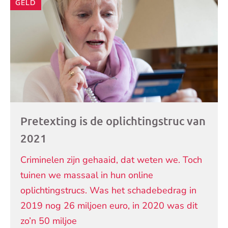
GELD
Pretexting is de oplichtingstruc van
2021
Criminelen zijn gehaaid, dat weten we. Toch
tuinen we massaal in hun online
oplichtingstrucs. Was het schadebedrag in
2019 nog 26 miljoen euro, in 2020 was dit
zo’n 50 miljoe