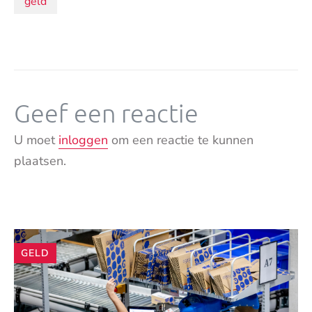
Onderwerpen:
geld
Geef een reactie
U moet
inloggen
om een reactie te kunnen
plaatsen.
Andere
GELD
artikelen