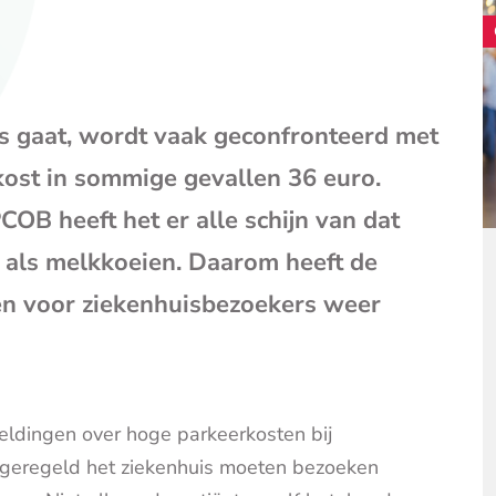
mail
(opent
je
e-
mailpr
s gaat, wordt vaak geconfronteerd met
ost in sommige gevallen 36 euro.
B heeft het er alle schijn van dat
 als melkkoeien. Daarom heeft de
ren voor ziekenhuisbezoekers weer
eldingen over hoge parkeerkosten bij
d geregeld het ziekenhuis moeten bezoeken