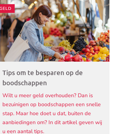
GELD
ogramma)
Tips om te besparen op de
boodschappen
Wilt u meer geld overhouden? Dan is
bezuinigen op boodschappen een snelle
stap. Maar hoe doet u dat, buiten de
aanbiedingen om? In dit artikel geven wij
u een aantal tips.