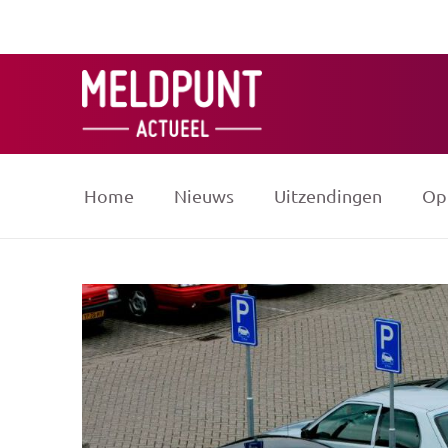
Ga
naar
de
inhoud
Home
Nieuws
Uitzendingen
Op