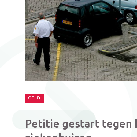
CATEGORIE:
GELD
Petitie gestart tegen