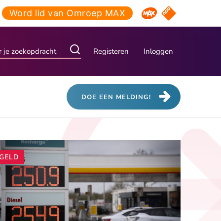
Word lid van Omroep MAX
NPO Start
Omroep MAX
Registeren
Inloggen
DOE EEN MELDING!
Andere
GELD
artikelen