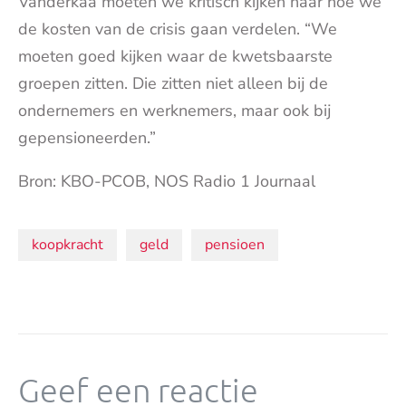
Vanderkaa moeten we kritisch kijken naar hoe we
de kosten van de crisis gaan verdelen. “We
moeten goed kijken waar de kwetsbaarste
groepen zitten. Die zitten niet alleen bij de
ondernemers en werknemers, maar ook bij
gepensioneerden.”
Bron: KBO-PCOB, NOS Radio 1 Journaal
Onderwerpen:
koopkracht
geld
pensioen
Geef een reactie