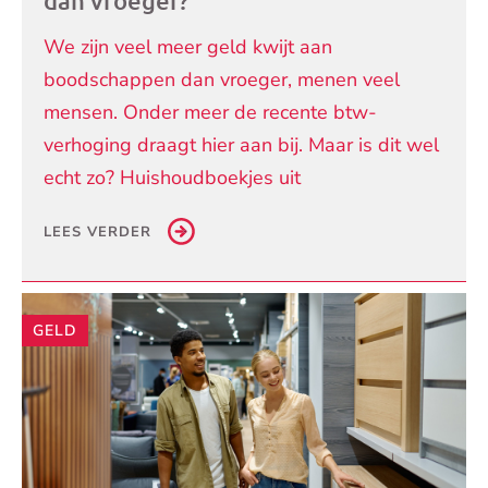
dan vroeger?
We zijn veel meer geld kwijt aan
boodschappen dan vroeger, menen veel
mensen. Onder meer de recente btw-
verhoging draagt hier aan bij. Maar is dit wel
echt zo? Huishoudboekjes uit
LEES VERDER
GELD