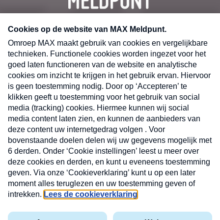
CONTACT
Volg ons op
Nieuwsbrief
X
Neem hier een gratis abonnement op de MAX
Consumenten nieuwsbrief. Elke maandag en
donderdag in uw mailbox.
laring
MAX
Cookieverklaring
Kwetsbaarheid
Cookie
Uw
vakantieman
melden
instellingen