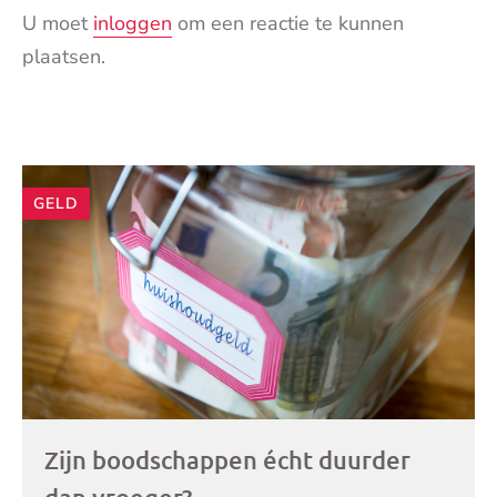
U moet
inloggen
om een reactie te kunnen
plaatsen.
Andere
GELD
artikelen
Zijn boodschappen écht duurder