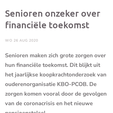
dit
dit
dit
dit
Senioren onzeker over
bericht
bericht
bericht
beri
financiële toekomst
op
op
op
via
WO 26 AUG 2020
Facebook
X
Whatsap
e-
Senioren maken zich grote zorgen over
mai
hun financiële toekomst. Dit blijkt uit
het jaarlijkse koopkrachtonderzoek van
(op
ouderenorganisatie KBO-PCOB. De
je
zorgen komen vooral door de gevolgen
van de coronacrisis en het nieuwe
e-
pensioenstelsel.