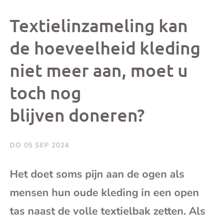
dit
dit
dit
dit
Textielinzameling kan
bericht
bericht
bericht
beri
de hoeveelheid kleding
niet meer aan, moet u
op
op
op
via
toch nog
Facebook
X
Whatsap
e-
blijven doneren?
mai
DO 05 SEP 2024
(op
Het doet soms pijn aan de ogen als
je
mensen hun oude kleding in een open
e-
tas naast de volle textielbak zetten. Als