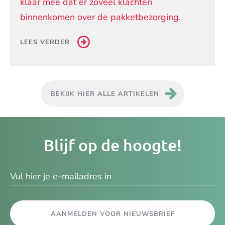
klaar mee dat er zoveel klachten
binnenkomen over de pakketbezorging.
LEES VERDER
BEKIJK HIER ALLE ARTIKELEN
Je
Blijf op de hoogte!
e-
ma
AANMELDEN VOOR NIEUWSBRIEF