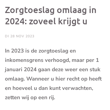
dit
dit
dit
dit
Zorgtoeslag omlaag in
bericht
bericht
bericht
beri
2024: zoveel krijgt u
op
op
op
via
DI 28 NOV 2023
Facebook
X
Whatsap
e-
In 2023 is de zorgtoeslag en
mai
inkomensgrens verhoogd, maar per 1
januari 2024 gaan deze weer een stuk
(op
omlaag. Wanneer u hier recht op heeft
je
en hoeveel u dan kunt verwachten,
zetten wij op een rij.
e-