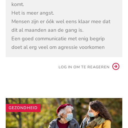
komt.
Het is meer angst.
Mensen zijn er óók wel eens klaar mee dat
dit al maanden aan de gang is.
Een goed communicatie met enig begrip
doet al erg veel om agressie voorkomen
LOG IN OM TE REAGEREN
Andere
GEZONDHEID
artikelen