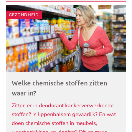
GEZONDHEID
Welke chemische stoffen zitten
waar in?
Zitten er in deodorant kankerverwekkende
stoffen? Is lippenbalsem gevaarlijk? En wat
doen chemische stoffen in meubels,
vloerbedekking en kleding? Dit en meer