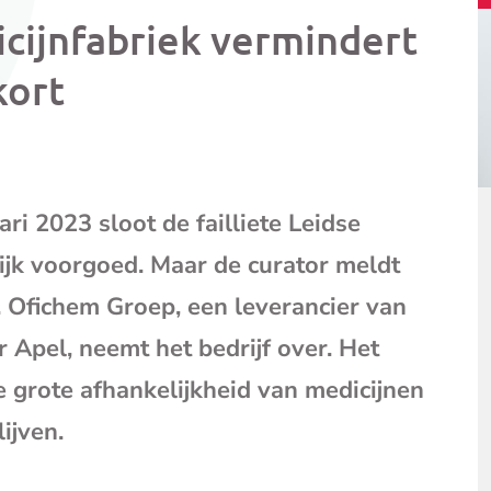
bericht
bericht
bericht
cijnfabriek vermindert
op
op
via
Facebook
X
e-
kort
mail
(opent
je
e-
mailpr
ri 2023 sloot de failliete Leidse
ijk voorgoed. Maar de curator meldt
 Ofichem Groep, een leverancier van
r Apel, neemt het bedrijf over. Het
e grote afhankelijkheid van medicijnen
lijven.