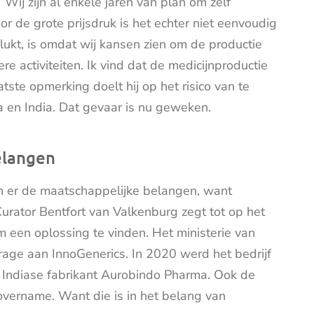
“Wij zijn al enkele jaren van plan om zelf
r de grote prijsdruk is het echter niet eenvoudig
lukt, is omdat wij kansen zien om de productie
e activiteiten. Ik vind dat de medicijnproductie
tste opmerking doelt hij op het risico van te
na en India. Dat gevaar is nu geweken.
elangen
n er de maatschappelijke belangen, want
Curator Bentfort van Valkenburg zegt tot op het
 een oplossing te vinden. Het ministerie van
ge aan InnoGenerics. In 2020 werd het bedrijf
Indiase fabrikant Aurobindo Pharma. Ook de
vername. Want die is in het belang van