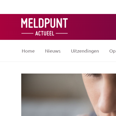
Ga
naar
de
inhoud
Home
Nieuws
Uitzendingen
Op