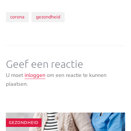
Onderwerpen:
corona
gezondheid
Geef een reactie
U moet
inloggen
om een reactie te kunnen
plaatsen.
Andere
GEZONDHEID
artikelen