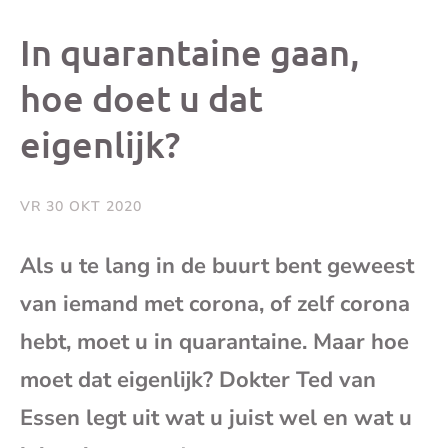
dit
dit
dit
dit
In quarantaine gaan,
bericht
bericht
bericht
beri
hoe doet u dat
eigenlijk?
op
op
op
via
Facebook
X
Whatsap
e-
VR 30 OKT 2020
mai
Als u te lang in de buurt bent geweest
van iemand met corona, of zelf corona
(op
hebt, moet u in quarantaine. Maar hoe
je
moet dat eigenlijk? Dokter Ted van
e-
Essen legt uit wat u juist wel en wat u