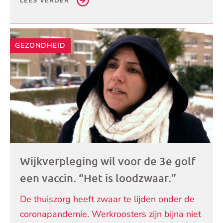
LEES VERDER
GEZONDHEID
Wijkverpleging wil voor de 3e golf
een vaccin. “Het is loodzwaar.”
De thuiszorg heeft zwaar te lijden onder de
coronapandemie. Werkroosters zijn bijna niet