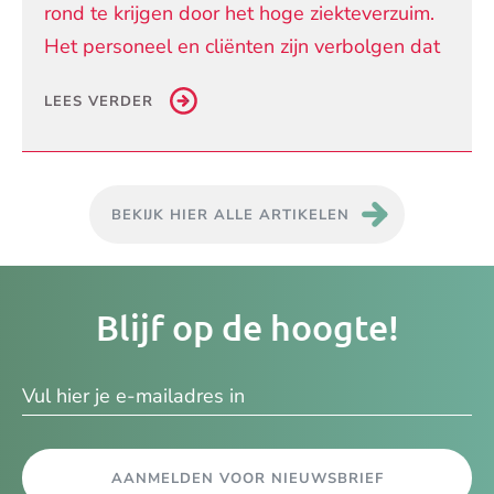
rond te krijgen door het hoge ziekteverzuim.
Het personeel en cliënten zijn verbolgen dat
LEES VERDER
BEKIJK HIER ALLE ARTIKELEN
Je
Blijf op de hoogte!
e-
ma
AANMELDEN VOOR NIEUWSBRIEF