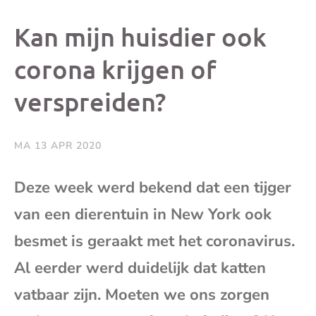
dit
dit
dit
dit
Kan mijn huisdier ook
bericht
bericht
bericht
beri
corona krijgen of
verspreiden?
op
op
op
via
Facebook
X
Whatsap
e-
MA 13 APR 2020
mai
Deze week werd bekend dat een tijger
van een dierentuin in New York ook
(op
besmet is geraakt met het coronavirus.
je
Al eerder werd duidelijk dat katten
e-
vatbaar zijn. Moeten we ons zorgen