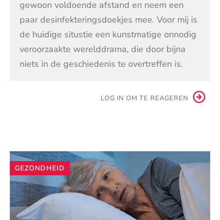
gewoon voldoende afstand en neem een
paar desinfekteringsdoekjes mee. Voor mij is
de huidige situstie een kunstmatige onnodig
veroorzaakte werelddrama, die door bijna
niets in de geschiedenis te overtreffen is.
LOG IN OM TE REAGEREN
Andere
GEZONDHEID
artikelen