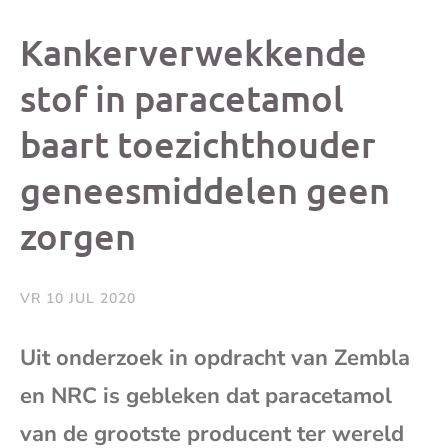
dit
dit
dit
dit
Kankerverwekkende
bericht
bericht
bericht
beri
stof in paracetamol
baart toezichthouder
op
op
op
via
geneesmiddelen geen
Facebook
X
Whatsap
e-
zorgen
mai
VR 10 JUL 2020
(op
Uit onderzoek in opdracht van Zembla
je
en NRC is gebleken dat paracetamol
e-
van de grootste producent ter wereld