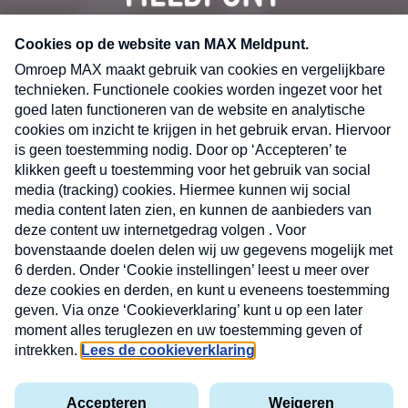
CONTACT
Volg ons op
Nieuwsbrief
X
Neem hier een gratis abonnement op de MAX
Consumenten nieuwsbrief. Elke maandag en
donderdag in uw mailbox.
laring
MAX
Cookieverklaring
Kwetsbaarheid
Cookie
Uw
vakantieman
melden
instellingen
INSCH